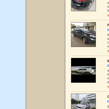
d
m
0
T
F
E
t
p
c
n
T
M
E
a
é
m
d
T
G
E
g