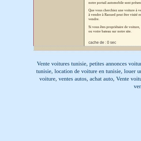
notre portail automobile sont présent
Que vous cherchiez une voiture à ven
à vendre à Raoued peut être visité e
vendre.
Si vous êtes propriétaire de voitur
ou votre bateau sur notre site.
cache de : 0 sec
Vente voitures tunisie, petites annonces voitur
tunisie, location de voiture en tunisie, louer 
voiture, ventes autos, achat auto, Vente voitu
ven