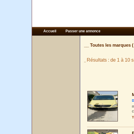
Accueil
Passer une annonce
__ Toutes les marques 
Résultats : de 1 à 10 s
_
M
D
m
c
T
F