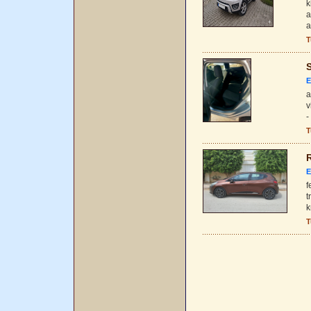
k
a
a
T
S
E
a
v
-
T
R
E
f
t
k
T