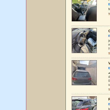
E
f
T
O
E
j
m
l
T
V
E

d
0
u
T
R
E
b