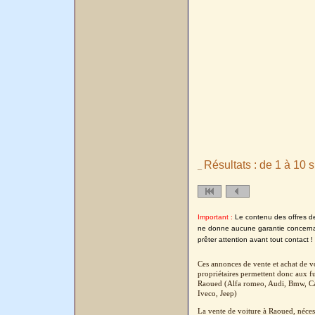
Résultats : de 1 à 10 s
_
Important :
Le contenu des offres de l
ne donne aucune garantie concernant
prêter attention avant tout contact !
Ces annonces de vente et achat de vo
propriétaires permettent donc aux fu
Raoued (Alfa romeo, Audi, Bmw, Cad
Iveco, Jeep)
La vente de voiture à Raoued, néces