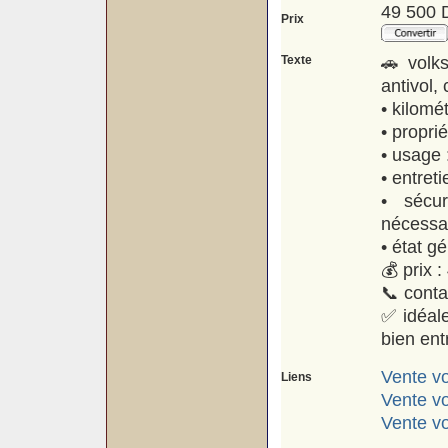
49 500 
Prix
Texte
🚗 volk
antivol,
• kilomé
• propri
• usage 
• entret
• sécur
nécessa
• état gé
💰 prix 
📞 conta
✅ idéale
bien ent
Vente vo
Liens
Vente v
Vente vo