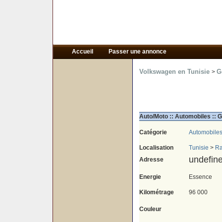
Accueil
Passer une annonce
Volkswagen en Tunisie
G
>
Auto/Moto :: Automobiles :: G
Catégorie
Automobile
Localisation
Tunisie
>
R
undefin
Adresse
Energie
Essence
Kilométrage
96 000
Couleur