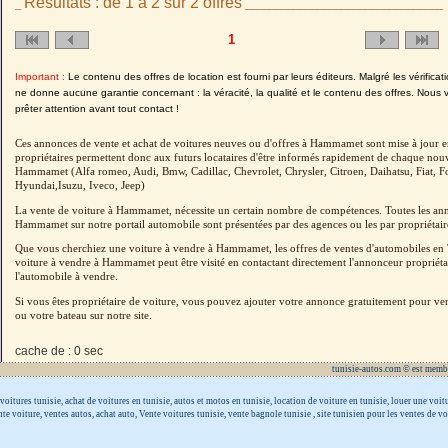
Résultats : de 1 à 2 sur 2 offres
_
_________________________________
1
Important :
Le contenu des offres de location est fourni par leurs éditeurs. Malgré les vérifica
ne donne aucune garantie concernant : la véracité, la qualité et le contenu des offres. Nous 
prêter attention avant tout contact !
Ces annonces de vente et achat de voitures neuves ou d'offres à Hammamet sont mise à jour en
propriétaires permettent donc aux futurs locataires d'être informés rapidement de chaque nouv
Hammamet (Alfa romeo, Audi, Bmw, Cadillac, Chevrolet, Chrysler, Citroen, Daihatsu, Fiat,
Hyundai,Isuzu, Iveco, Jeep)
La vente de voiture à Hammamet, nécessite un certain nombre de compétences. Toutes les ann
Hammamet sur notre portail automobile sont présentées par des agences ou les par propriétair
Que vous cherchiez une voiture à vendre à Hammamet, les offres de ventes d'automobiles en T
voiture à vendre à Hammamet peut être visité en contactant directement l'annonceur propriéta
l'automobile à vendre.
Si vous êtes propriétaire de voiture, vous pouvez ajouter votre annonce gratuitement pour v
ou votre bateau sur notre site.
cache de : 0 sec
tunisie-autos.com © est memb
voitures tunisie, achat de voitures en tunisie, autos et motos en tunisie, location de voiture en tunisie, louer une voit
nte voiture, ventes autos, achat auto, Vente voitures tunisie, vente bagnole tunisie , site tunisien pour les ventes de vo