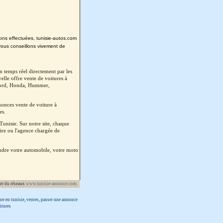
tions effectuées, tunisie-autos.com
vous conseillons vivement de
 temps réel directement par les
elle offre vente de voitures à
 Ford, Honda, Hummer,
onces vente de voiture à
es.
unisie. Sur notre site, chaque
ire ou l'agence chargée de
endre votre automobile, votre moto
re du réseaux
www.tunisie-annonce.com
ure en tunisie, ventes, passer une annonce
itures