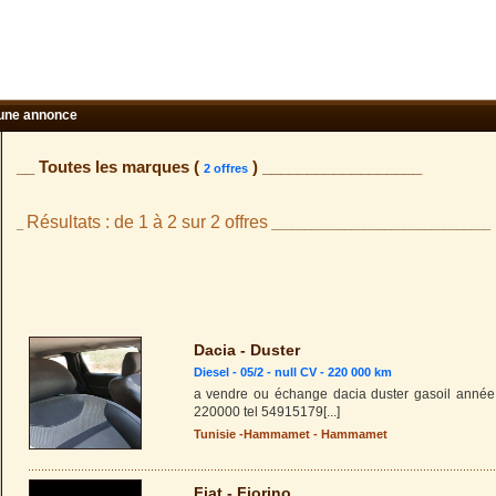
une annonce
__ Toutes les marques (
) __________________
2 offres
Résultats : de 1 à 2 sur 2 offres
_
_________________________________
Dacia - Duster
Diesel - 05/2 - null CV - 220 000 km
a vendre ou échange dacia duster gasoil année
220000 tel 54915179
[...]
Tunisie
-
Hammamet
-
Hammamet
Fiat - Fiorino