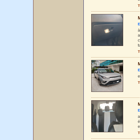
T
M
E
à
a
c
t
T
M
E
e
T
M
E
a
é
e
T