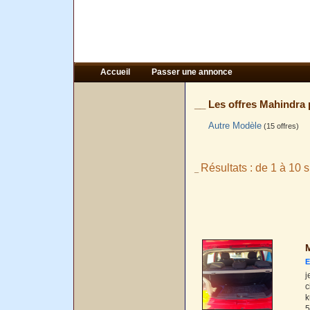
Accueil
Passer une annonce
__ Les offres Mahindra
Autre Modèle
(15 offres)
Résultats : de 1 à 10 s
_
M
E
j
c
k
5