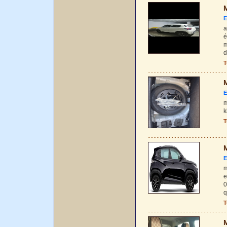
M
E
a
é
m
d
T
M
E
m
k
T
M
E
m
e
0
q
T
M