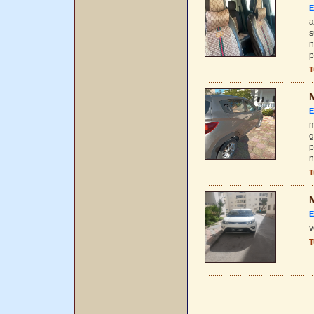
E
a
s
n
p
T
M
E
m
g
p
n
T
M
E
v
T