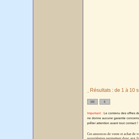
Résultats : de 1 à 10 s
_
Important :
Le contenu des offres de l
ne donne aucune garantie concernant
prêter attention avant tout contact !
Ces annonces de vente et achat de vo
propriétaires permettent donc aux fu