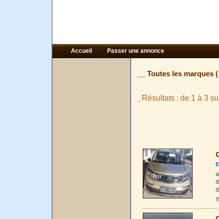
Accueil
Passer une annonce
__ Toutes les marques 
Résultats : de 1 à 3 su
_
G
E
a
d
d
T
G