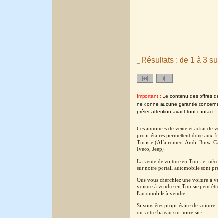
Résultats : de 1 à 3 su
_
Important :
Le contenu des offres de l
ne donne aucune garantie concernant
prêter attention avant tout contact !
Ces annonces de vente et achat de vo
propriétaires permettent donc aux fu
Tunisie (Alfa romeo, Audi, Bmw, Cad
Iveco, Jeep)
La vente de voiture en Tunisie, néc
sur notre portail automobile sont pré
Que vous cherchiez une voiture à ven
voiture à vendre en Tunisie peut êtr
l'automobile à vendre.
Si vous êtes propriétaire de voitur
ou votre bateau sur notre site.