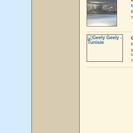
E
t
T
G
E
g
i
T