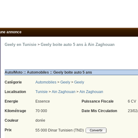
une annonce
Geely en Tunisie
Geely boite auto 5 ans à Ain Zaghouan
>
Auto/Moto :: Automobiles :: Geely boite auto 5 ans
Catégorie
Automobiles
>
Geely
>
Geely
Localisation
Tunisie
>
Ain Zaghouan
>
Ain Zaghouan
Energie
Essence
Puissance Fiscale
6 CV
Kilométrage
70 000
Date Mis Circulation
23/02
Couleur
dorée
Prix
55 000 Dinar Tunisien (TND)