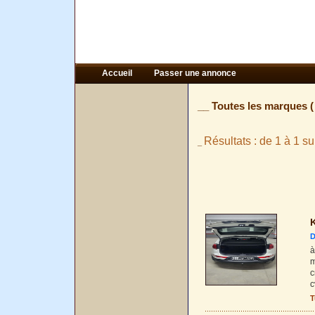
Accueil
Passer une annonce
__ Toutes les marques 
Résultats : de 1 à 1 su
_
K
D
à
m
c
c
T