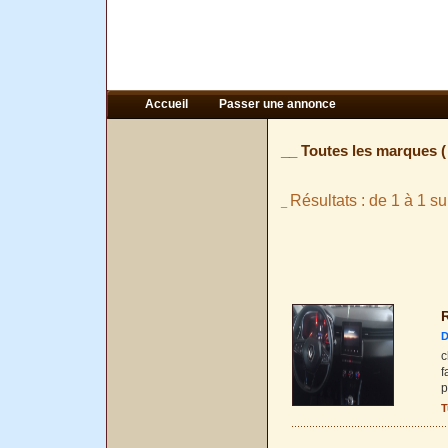
Accueil
Passer une annonce
__ Toutes les marques 
Résultats : de 1 à 1 su
_
R
D
c
f
p
T