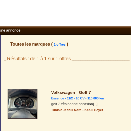
une annonce
__ Toutes les marques (
) __________________
1 offres
Résultats : de 1 à 1 sur 1 offres
_
_________________________________
Volkswagen - Golf 7
Essence - 11/2 - 10 CV - 110 000 km
golf 7 très bonne occasion
[...]
Tunisie
-
Kebili Nord
-
Kebili Beyez