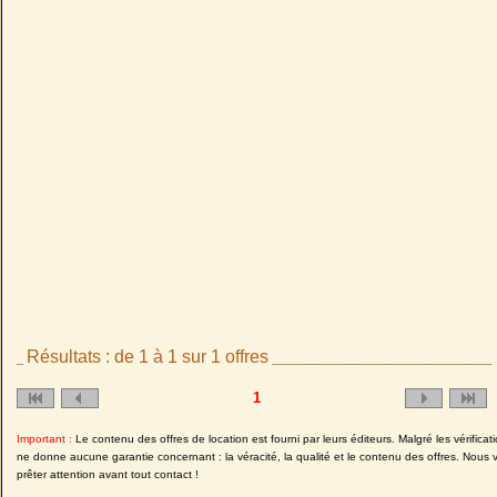
Résultats : de 1 à 1 sur 1 offres
_
_________________________________
1
Important :
Le contenu des offres de location est fourni par leurs éditeurs. Malgré les vérifica
ne donne aucune garantie concernant : la véracité, la qualité et le contenu des offres. Nous 
prêter attention avant tout contact !