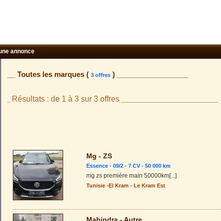
une annonce
__ Toutes les marques (
) __________________
3 offres
Résultats : de 1 à 3 sur 3 offres
_
_________________________________
Mg - ZS
Essence - 09/2 - 7 CV - 50 000 km
mg zs première main 50000km
[...]
Tunisie
-
El Kram
-
Le Kram Est
Mahindra - Autre