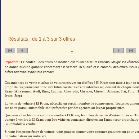
Résultats : de 1 à 3 sur 3 offres
_
_________________________________
1
Important :
Le contenu des offres de location est fourni par leurs éditeurs. Malgré les vérifica
ne donne aucune garantie concernant : la véracité, la qualité et le contenu des offres. Nous 
prêter attention avant tout contact !
Ces annonces de vente et achat de voitures neuves ou d'offres à El Kram sont mise à jour en t
propriétaires permettent donc aux futurs locataires d'être informés rapidement de chaque nouve
Kram (Alfa romeo, Audi, Bmw, Cadillac, Chevrolet, Chrysler, Citroen, Daihatsu, Fiat, Ford
Iveco, Jeep)
La vente de voiture à El Kram, nécessite un certain nombre de compétences. Toutes les annon
sur notre portail automobile sont présentées par des agences ou les par propriétaires.
Que vous cherchiez une voiture à vendre à El Kram, les offres de ventes d'automobiles en Tuni
voiture à vendre à El Kram peut être visité en contactant directement l'annonceur propriétaire
l'automobile à vendre.
Si vous êtes propriétaire de voiture, vous pouvez ajouter votre annonce gratuitement pour v
ou votre bateau sur notre site.