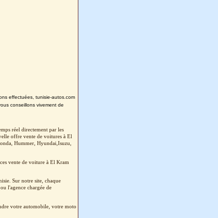
tions effectuées, tunisie-autos.com
vous conseillons vivement de
emps réel directement par les
lle offre vente de voitures à El
, Honda, Hummer, Hyundai,Isuzu,
ces vente de voiture à El Kram
sie. Sur notre site, chaque
 ou l'agence chargée de
endre votre automobile, votre moto