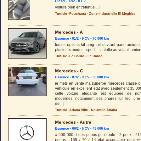
Diesel - 12/2 - 8 CV
voiture bien entretenue
[...]
Tunisie
-
Fouchana
-
Zone Industrielle El Meghira
Mercedes - A
Essence - 01/2 - 9 CV - 70 000 km
toutes options kit amg toit ouvrant panoramique 
plusieurs modes : sport,… palette au volant lumiè
Tunisie
-
Le Bardo
-
Le Bardo
Mercedes - C
Essence - 07/2 - 9 CV - 35 000 km
je mets en vente ma superbe mercedes classe c 
véhicule en excellent état avec seulement 35 0
cette voiture élégante est équipée de no
modernes, notamment des phares full led, une
de
[...]
Tunisie
-
Ariana Ville
-
Nouvelle Ariana
Mercedes - Autre
Essence - 06/2 - 5 CV - 48 000 km
a 500 000 d des pneus peu roulé - 2 peux : 215
pneus : 165 / 70 / 14 état acceptable pour vis