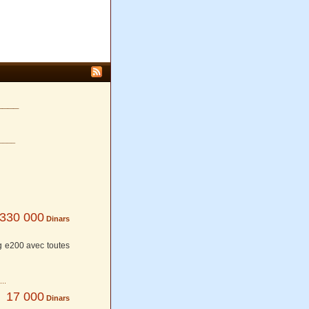
____
____
330 000
Dinars
g e200 avec toutes
17 000
Dinars