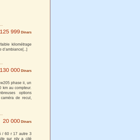
125 999
Dinars
faible kilométrage
re d’ambiance
[...]
130 000
Dinars
w205 phase ii, un
00 km au compteur.
mbreuses options
 caméra de recul,
20 000
Dinars
 / 60 r 17 autre 3
ite sur rdv a cité