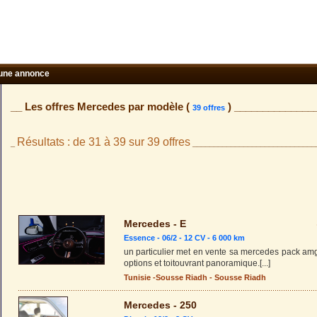
une annonce
__ Les offres Mercedes par modèle (
) ______________
39 offres
Résultats : de 31 à 39 sur 39 offres
_
_____________________________
Mercedes - E
Essence - 06/2 - 12 CV - 6 000 km
un particulier met en vente sa mercedes pack am
options et toitouvrant panoramique.
[...]
Tunisie
-
Sousse Riadh
-
Sousse Riadh
Mercedes - 250