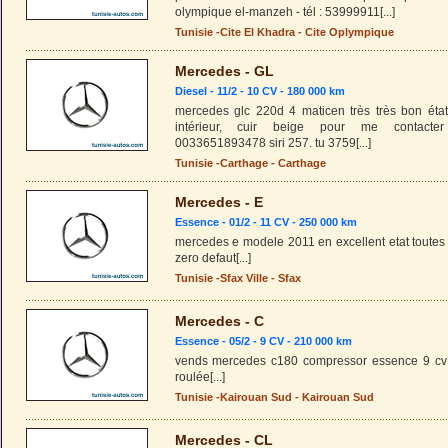
olympique el-manzeh - tél : 53999911
[...]
Tunisie
-
Cite El Khadra
-
Cite Oplympique
Mercedes - GL
Diesel - 11/2 - 10 CV - 180 000 km
mercedes glc 220d 4 maticen très très bon état 
intérieur, cuir beige pour me contacte
0033651893478 siri 257. tu 3759
[...]
Tunisie
-
Carthage
-
Carthage
Mercedes - E
Essence - 01/2 - 11 CV - 250 000 km
mercedes e modele 2011 en excellent etat toutes 
zero defaut
[...]
Tunisie
-
Sfax Ville
-
Sfax
Mercedes - C
Essence - 05/2 - 9 CV - 210 000 km
vends mercedes c180 compressor essence 9 cv 
roulée
[...]
Tunisie
-
Kairouan Sud
-
Kairouan Sud
Mercedes - CL