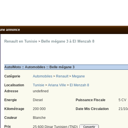
une annonce
Renault en Tunisie
Belle mégane 3 à El Menzah 8
>
Auto/Moto :: Automobiles :: Belle mégane 3
Catégorie
Automobiles
>
Renault
>
Megane
Localisation
Tunisie
>
Ariana Ville
>
El Menzah 8
Adresse
undefined
Energie
Diesel
Puissance Fiscale
5 CV
Kilométrage
200 000
Date Mis Circulation
21/10
Couleur
Blanche
Prix
25 600 Dinar Tunisien (TND)