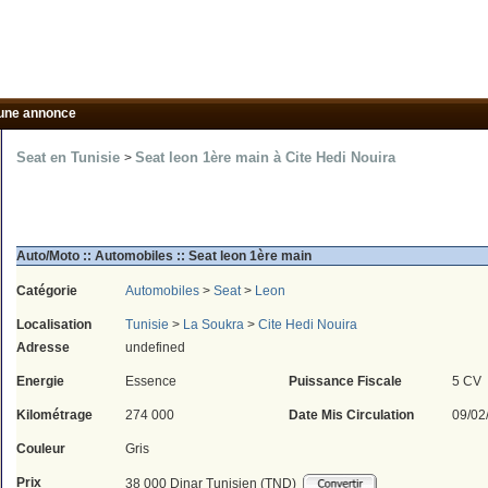
une annonce
Seat en Tunisie
Seat leon 1ère main à Cite Hedi Nouira
>
Auto/Moto :: Automobiles :: Seat leon 1ère main
Catégorie
Automobiles
>
Seat
>
Leon
Localisation
Tunisie
>
La Soukra
>
Cite Hedi Nouira
Adresse
undefined
Energie
Essence
Puissance Fiscale
5 CV
Kilométrage
274 000
Date Mis Circulation
09/02
Couleur
Gris
Prix
38 000 Dinar Tunisien (TND)