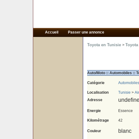
Accueil
Passer une annonce
Toyota en Tunisie
Toyota
>
Auto/Moto :: Automobiles :: 
Catégorie
Automobile
Localisation
Tunisie
>
Ai
undefin
Adresse
Energie
Essence
Kilométrage
42
blanc
Couleur