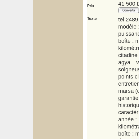
41 500 
Prix
Texte
tel 248
modèle :
puissan
boîte : 
kilomét
citadin
agya v
soigneus
points cl
entreti
marsa (c
garantie
historiq
caractér
année :
kilomét
boîte : 