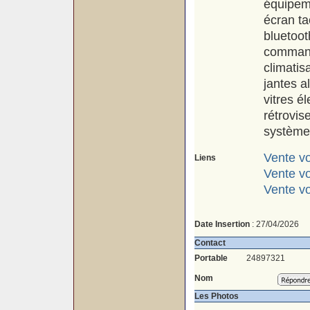
équipem
écran ta
bluetoot
command
climatis
jantes a
vitres él
rétrovis
systèmes
Vente vo
Liens
Vente v
Vente v
Date Insertion
: 27/04/2026
Contact
Portable
24897321
Nom
Les Photos