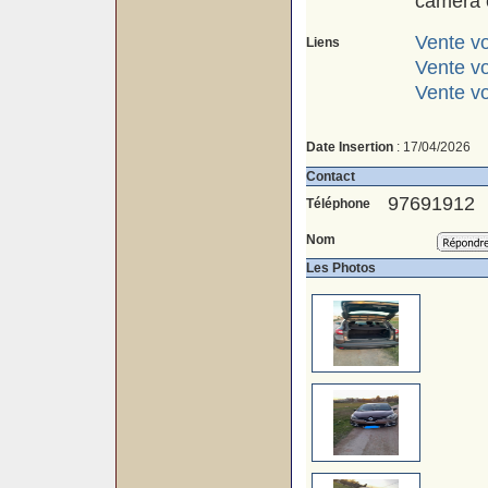
caméra e
Vente vo
Liens
Vente v
Vente vo
Date Insertion
: 17/04/2026
Contact
97691912
Téléphone
Nom
Les Photos