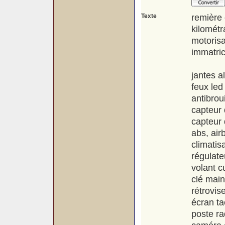
Texte
remière 
kilométr
motorisa
immatric
jantes a
feux led
antibroui
capteur 
capteur 
abs, air
climatis
régulate
volant c
clé main
rétrovis
écran ta
poste ra